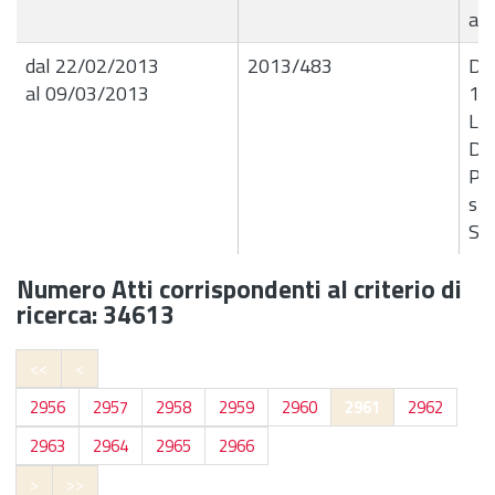
an
dal 22/02/2013
2013/483
Det
al 09/03/2013
13
Liq
Dit
Pne
snc
Ste
Numero Atti corrispondenti al criterio di
ricerca: 34613
<<
<
2956
2957
2958
2959
2960
2961
2962
2963
2964
2965
2966
>
>>