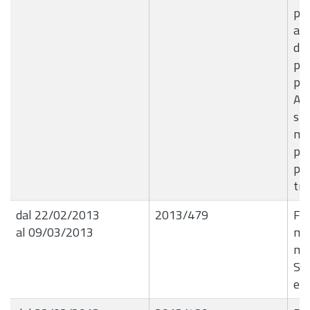
pi
aut
di 
per
pr
Ap
spe
me
pri
per
tre
dal 22/02/2013
2013/479
For
al 09/03/2013
mis
mis
Se
ed 