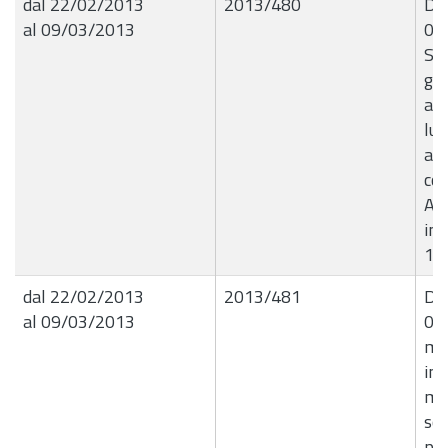
dal 22/02/2013
2013/480
Det
al 09/03/2013
05
Ser
gas
aut
lub
au
co
Ap
imp
1Â
dal 22/02/2013
2013/481
Det
al 09/03/2013
07
me
inc
me
so
per