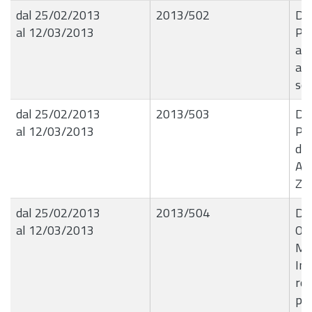
dal 25/02/2013
2013/502
Det
al 12/03/2013
Pa
aut
au
sc
dal 25/02/2013
2013/503
Det
al 12/03/2013
Pa
dit
Ann
ZD
dal 25/02/2013
2013/504
Det
al 12/03/2013
Or
Ma
Ind
res
pro