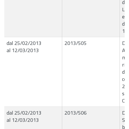
deg
L.R
e s
det
19
dal 25/02/2013
2013/505
Det
al 12/03/2013
App
ma
rip
del
com
20
spe
CI
dal 25/02/2013
2013/506
Det
al 12/03/2013
Ser
be