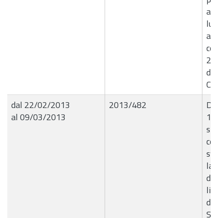
aut
lub
au
co
20
de
CI
dal 22/02/2013
2013/482
Det
al 09/03/2013
11.
sta
con
svu
lav
del
liq
del
Sci