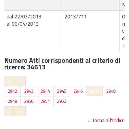
Mu
dal 22/03/2013
2013/711
Ord
al 06/04/2013
mar
via
div
25
Numero Atti corrispondenti al criterio di
ricerca: 34613
<<
<
2942
2943
2944
2945
2946
2947
2948
2949
2950
2951
2952
>
>>
Torna all'Indice