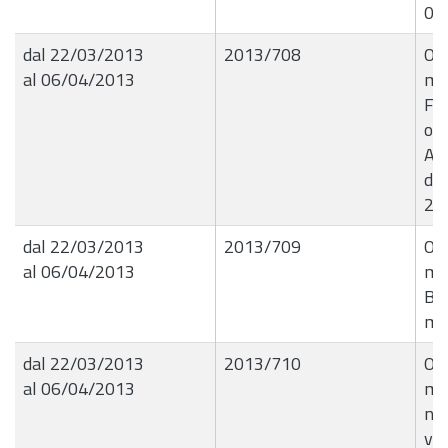
04
dal 22/03/2013
2013/708
Ord
al 06/04/2013
ma
Fe
ono
Ad
de
20
dal 22/03/2013
2013/709
Ord
al 06/04/2013
mar
Bar
ma
dal 22/03/2013
2013/710
Ord
al 06/04/2013
mar
nel
via