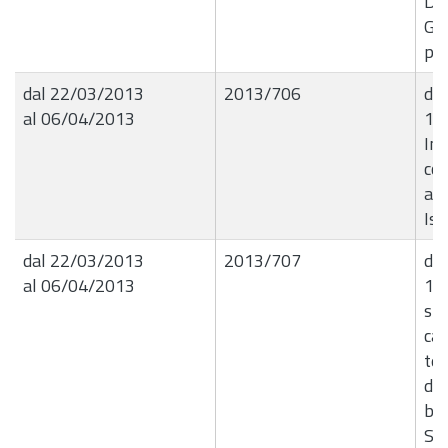
DVD
Giu
pe
dal 22/03/2013
2013/706
det
al 06/04/2013
13
In
co
al
Isp
dal 22/03/2013
2013/707
det
al 06/04/2013
18
spe
can
te
di 
bi
Sc