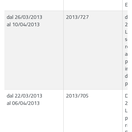
Ega
dal 26/03/2013
2013/727
det
al 10/04/2013
25
Liq
soc
rel
ass
pr
inf
del
pe
dal 22/03/2013
2013/705
Det
al 06/04/2013
21
Liq
pa
ri