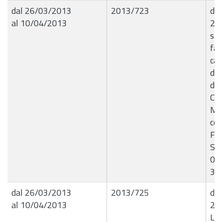
dal 26/03/2013
2013/723
det
al 10/04/2013
25
spe
fat
can
de
des
Com
Mun
com
Fer
S.p
01.
31
dal 26/03/2013
2013/725
det
al 10/04/2013
25
Liq