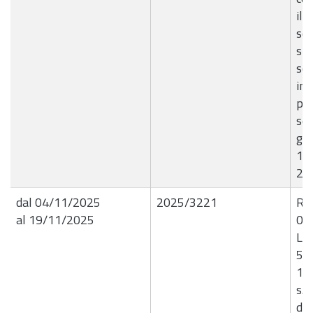
il 
sco
stu
sco
inf
pri
sec
gra
1 
23
dal 04/11/2025
2025/3221
R.G
al 19/11/2025
04
Liq
52
15
s.p
dig