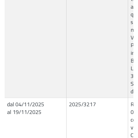
a S
qua
sis
mar
Val
Pa
inf
B6
Liq
33
SAL
dit
dal 04/11/2025
2025/3217
R.G
al 19/11/2025
04/
cop
vei
CVT