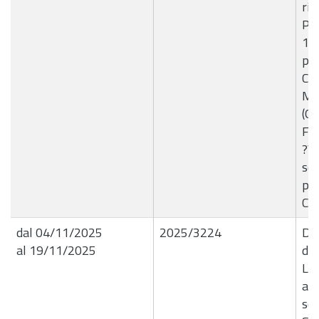
ris
Pro
14
pre
Co
Mic
(Gr
For
?Ve
ser
pol
Com
dal 04/11/2025
2025/3224
Del
al 19/11/2025
de
Let
ap
sed