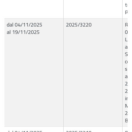
tri
Pi
dal 04/11/2025
2025/3220
R.G
al 19/11/2025
04
Liq
all
Srl
con
sma
ave
20
20
imp
Me
202
B8