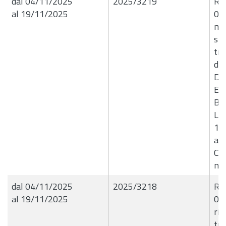
dal 04/11/2025
2025/3219
R.G
al 19/11/2025
04/
ma
str
tra
del
D'A
E4
B5
Liq
17
all
Cer
n.2
dal 04/11/2025
2025/3218
R.G
al 19/11/2025
04/
rip
tra