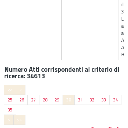
il 
30
Liq
ass
ass
Ass
Age
B7
Numero Atti corrispondenti al criterio di
ricerca: 34613
<<
<
25
26
27
28
29
30
31
32
33
34
35
>
>>