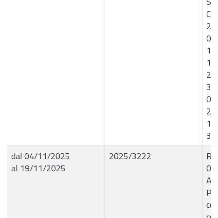
Sed
Co
26
01
14
17
21
30
05
20
17
30
dal 04/11/2025
2025/3222
R.G
al 19/11/2025
04
Ap
Pub
con
con