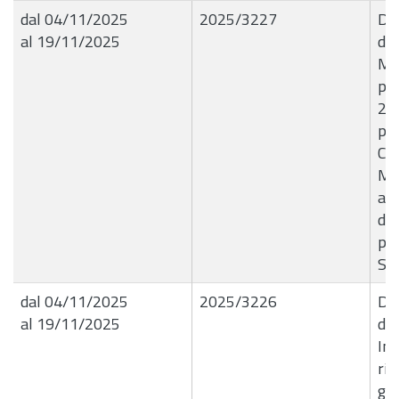
dal 04/11/2025
2025/3227
Del
al 19/11/2025
de
Moz
pro
29
pre
Co
Mic
ad 
del
pre
Scic
dal 04/11/2025
2025/3226
Del
al 19/11/2025
de
Int
ris
gen