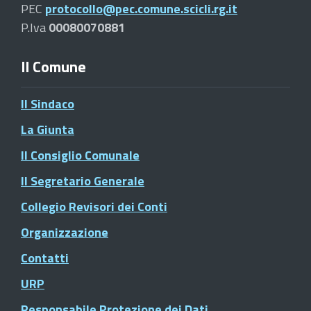
PEC
protocollo@pec.comune.scicli.rg.it
P.Iva
00080070881
Il Comune
Il Sindaco
La Giunta
Il Consiglio Comunale
Il Segretario Generale
Collegio Revisori dei Conti
Organizzazione
Contatti
URP
Responsabile Protezione dei Dati