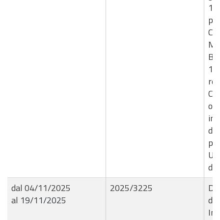
17
pre
Co
Mir
Bru
13 
re
Co
ogg
int
del
pre
Urb
del
dal 04/11/2025
2025/3225
Del
al 19/11/2025
de
Int