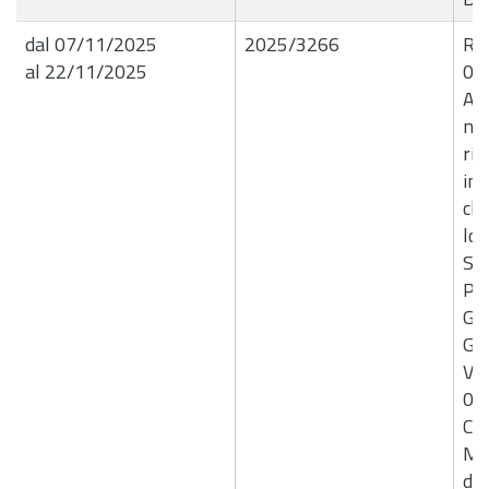
dal 07/11/2025
2025/3266
R.G
al 22/11/2025
06
Aff
nel
rif
imp
cli
loc
Spa
Pen
Ge
Ger
Ver
00
Co
Mo
di 