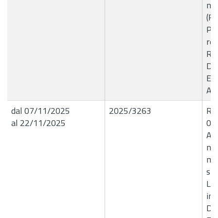
nel
(R
Pia
ret
R.D
Dir
Ele
Agg
dal 07/11/2025
2025/3263
R.G
al 22/11/2025
06
Aff
nel
ma
str
La
in 
Dit