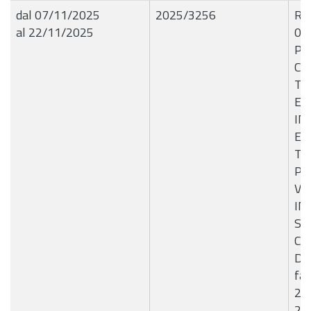
dal 07/11/2025
2025/3256
R.G
al 22/11/2025
05
PE
CI
TU
ES
IN
ES
TR
PU
VI
IN
SV
CE
DI 
fat
22
24