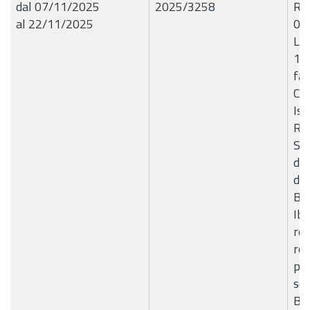
dal 07/11/2025
2025/3258
R.G
al 22/11/2025
06
Liq
19
fav
Coo
Iso
Rag
Ser
dis
di 
B7
Ibl
rel
ret
psi
se
B7