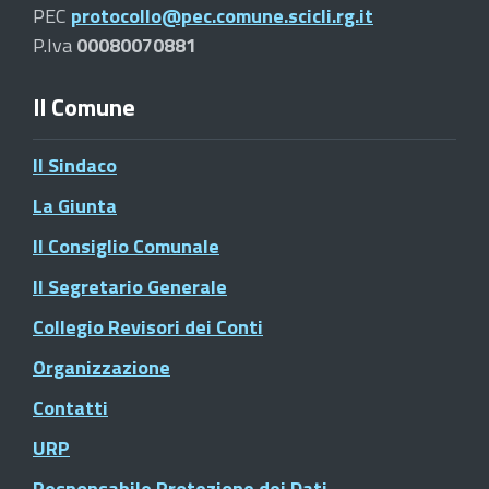
PEC
protocollo@pec.comune.scicli.rg.it
P.Iva
00080070881
Il Comune
Il Sindaco
La Giunta
Il Consiglio Comunale
Il Segretario Generale
Collegio Revisori dei Conti
Organizzazione
Contatti
URP
Responsabile Protezione dei Dati