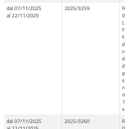
dal 07/11/2025
2025/3259
R.G
al 22/11/2025
06
Liq
FP
fav
di 
rel
del
di 
per
scu
reg
n. 
10
sco
dal 07/11/2025
2025/3260
R.G
al 22/11/2025
06