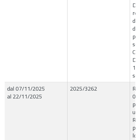
Dra
rel
del
di 
per
scu
Com
D.R
10
sco
dal 07/11/2025
2025/3262
R.G
al 22/11/2025
06
per
un
Rac
pre
loc