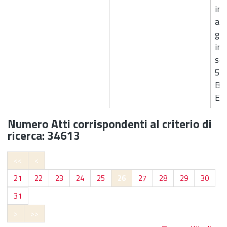
im
app
gar
int
sen
5 D
B7
E4
Numero Atti corrispondenti al criterio di
ricerca: 34613
<<
<
21
22
23
24
25
26
27
28
29
30
31
>
>>