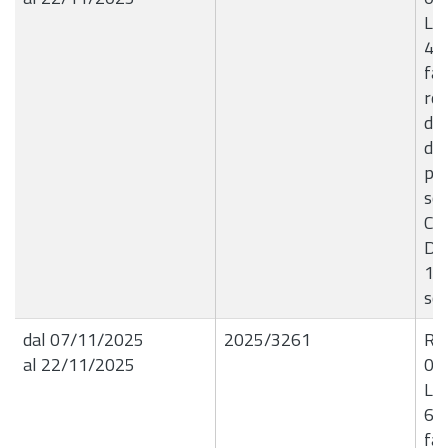
Liq
498
fav
rel
del
di 
per
scu
Com
D.R
10
sco
dal 07/11/2025
2025/3261
R.G
al 22/11/2025
06
Liq
68/
fav