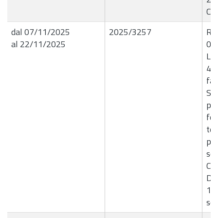
CI
dal 07/11/2025
2025/3257
R.G
al 22/11/2025
06
Liq
4 d
fav
Sci
pa
for
tes
per
scu
Com
D.R
10
sco