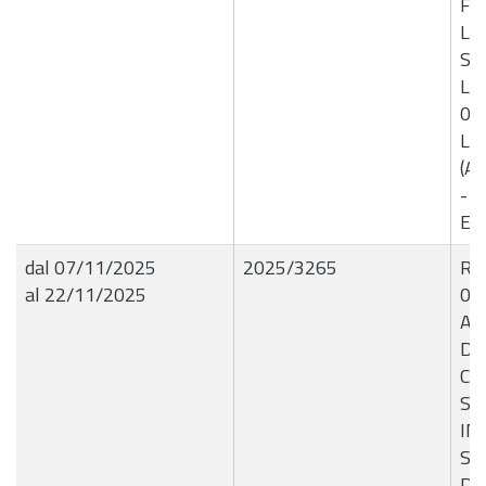
Fav
Liq
St
Lav
08/
Lav
(A
- C
E4
dal 07/11/2025
2025/3265
R.G
al 22/11/2025
03
AU
DI
CO
SV
IN
SE
DE