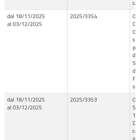
car
dal 18/11/2025
2025/3354
OR
al 03/12/2025
DE
Ord
sic
pia
del
Sci
dis
Fog
sub
dal 18/11/2025
2025/3353
OR
al 03/12/2025
SI
18
Dis
car
in