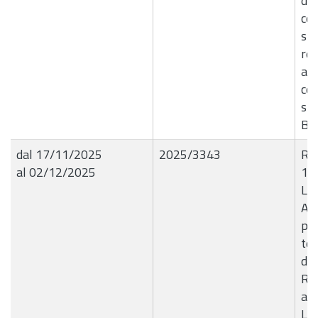
del
con
str
res
ann
co
spe
B8
dal 17/11/2025
2025/3343
R.G
al 02/12/2025
13
Liq
Aut
per
te
del
Re
all
Loc