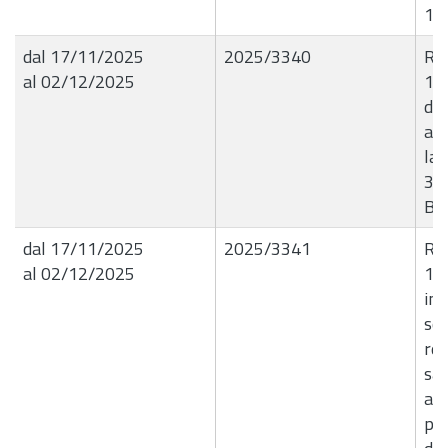
15
dal 17/11/2025
2025/3340
R.G
al 02/12/2025
13
di 
all
la 
346
B4
dal 17/11/2025
2025/3341
R.G
al 02/12/2025
13
in 
ser
rec
san
am
per