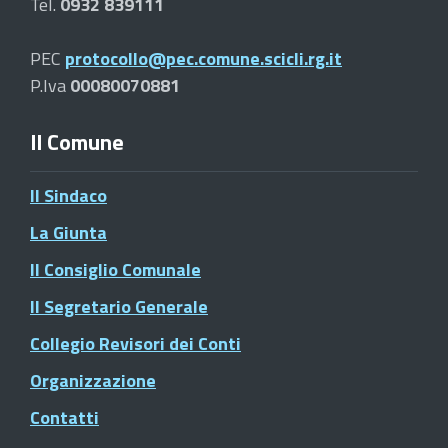
Tel.
0932 839111
PEC
protocollo@pec.comune.scicli.rg.it
P.Iva
00080070881
Il Comune
Il Sindaco
La Giunta
Il Consiglio Comunale
Il Segretario Generale
Collegio Revisori dei Conti
Organizzazione
Contatti