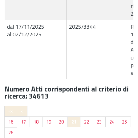
rif
20
dal 17/11/2025
2025/3344
R.G
al 02/12/2025
13
di 
Aut
con
pr
spe
Numero Atti corrispondenti al criterio di
ricerca: 34613
<<
<
16
17
18
19
20
21
22
23
24
25
26