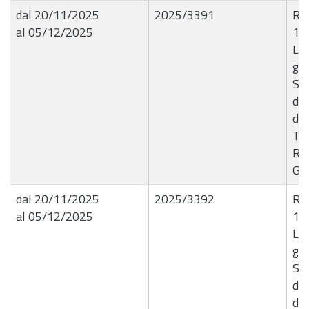
dal 20/11/2025
2025/3391
R.G
al 05/12/2025
18
Liq
giu
Se
de
da
Tri
Rag
G.G
dal 20/11/2025
2025/3392
R.G
al 05/12/2025
18
Liq
giu
Se
de
da