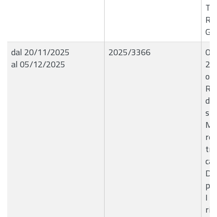
Tri
Rag
G.G
dal 20/11/2025
2025/3366
OR
al 05/12/2025
20
ogg
Re
del
str
Mag
rea
tra
cav
Del
pro
I M
ri