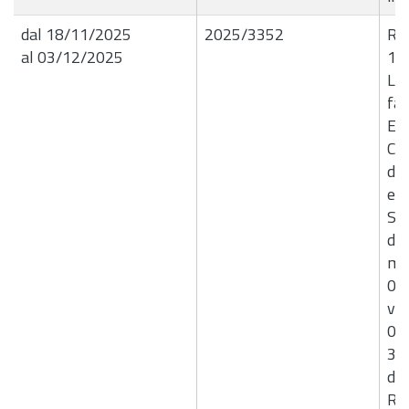
dal 18/11/2025
2025/3352
R.G
al 03/12/2025
17
Liq
fat
EN
Co
de
ele
Sic
di 
mes
01
var
01
31
de
Ret