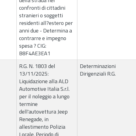
della strada nei
confronti di cittadini
stranieri o soggetti
residenti all?estero per
anni due - Determina a
contrarre e impegno
spesa ? CIG:
B8F4AE3EA1
R.G. N. 1803 del
Determinazioni
13/11/2025:
Dirigenziali R.G.
Liquidazione alla ALD
Automotive Italia S.r.l.
per il noleggio a lungo
termine
dell'autovettura Jeep
Renegade, in
allestimento Polizia
Locale. Periodo di