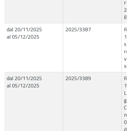
rif
202
B4
dal 20/11/2025
2025/3387
R.G
al 05/12/2025
19
sp
reg
ve
su 
dal 20/11/2025
2025/3389
R.G
al 05/12/2025
18
Liq
giu
C.A
n.
01
dal