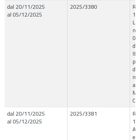
dal 20/11/2025
2025/3380
R.G
al 05/12/2025
19
Liq
n.
06
del
IBL
pa
di 
mi
all
Me
CI
dal 20/11/2025
2025/3381
R.G
al 05/12/2025
19
Ac
ent