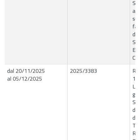
Seg
att
sup
fam
del
Se
E4
CI
dal 20/11/2025
2025/3383
R.G
al 05/12/2025
18
Liq
giu
Se
de
da
Tri
Rag