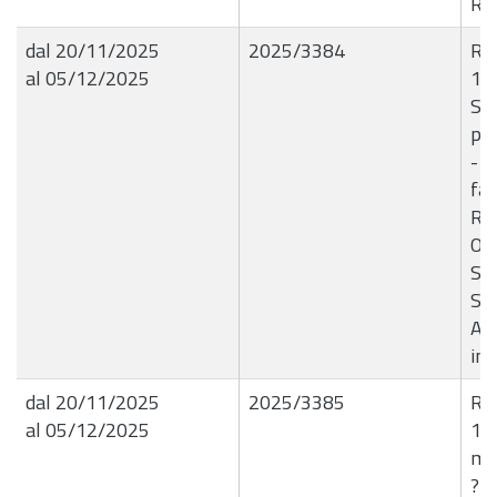
R.R
dal 20/11/2025
2025/3384
R.G
al 05/12/2025
19
So
per
- P
fav
Reg
Ord
Sic
Sa
Ac
im
dal 20/11/2025
2025/3385
R.G
al 05/12/2025
19
met
? C