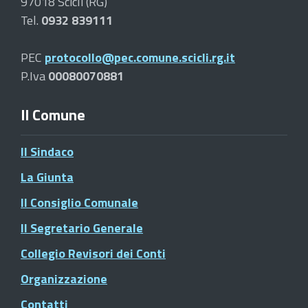
97018 Scicli (RG)
Tel.
0932 839111
PEC
protocollo@pec.comune.scicli.rg.it
P.Iva
00080070881
Il Comune
Il Sindaco
La Giunta
Il Consiglio Comunale
Il Segretario Generale
Collegio Revisori dei Conti
Organizzazione
Contatti