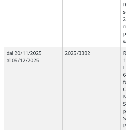
Reg
sos
202
ric
pre
all
dal 20/11/2025
2025/3382
R.G
al 05/12/2025
19
Liq
64P
fav
Co
ME
Soc
po
Ser
Pro