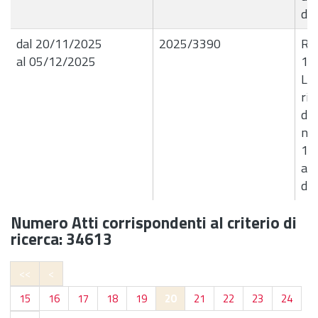
di 
dal 20/11/2025
2025/3390
R.G
al 05/12/2025
18
Liq
ri
del
nel
14
ava
di 
Numero Atti corrispondenti al criterio di
ricerca: 34613
<<
<
15
16
17
18
19
20
21
22
23
24