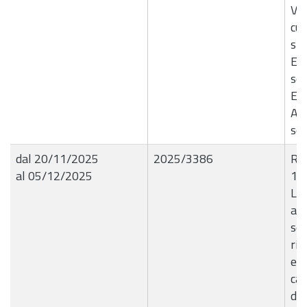
Via
cur
str
Ex 
so
E4
Ac
so
dal 20/11/2025
2025/3386
R.G
al 05/12/2025
19
Liq
all
ser
ri
e c
cat
di 