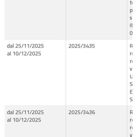
ter
per
spe
Ibl
00
dal 25/11/2025
2025/3435
R.G
al 10/12/2025
rel
rea
vid
Ur
SI
E4
ST
dal 25/11/2025
2025/3436
R.G
al 10/12/2025
rel
rea
vid