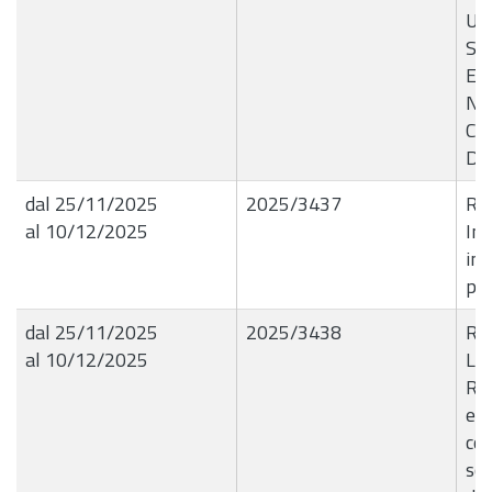
Ur
SI
E4
NU
CO
DE
dal 25/11/2025
2025/3437
R.G
al 10/12/2025
Im
imp
pro
dal 25/11/2025
2025/3438
R.G
al 10/12/2025
Liq
Ros
ela
con
sc