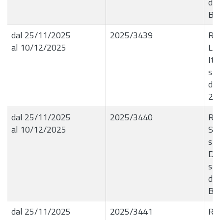
del
B4
dal 25/11/2025
2025/3439
R.G
al 10/12/2025
Liq
Ita
spe
del
20
dal 25/11/2025
2025/3440
R.G
al 10/12/2025
Ser
sma
De
spe
del
B9
dal 25/11/2025
2025/3441
R.G