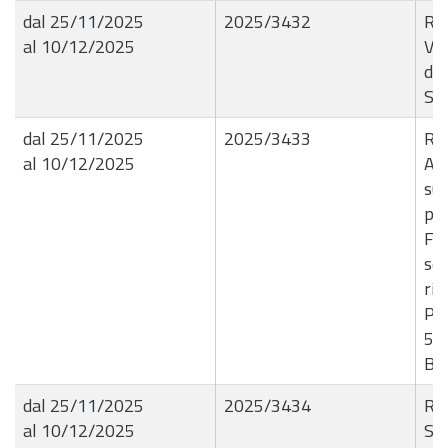
dal 25/11/2025
2025/3432
R.G
al 10/12/2025
Var
de
Set
dal 25/11/2025
2025/3433
R.G
al 10/12/2025
Aff
sup
pre
Fin
ser
rif
Pro
50 
B8
dal 25/11/2025
2025/3434
R.G
al 10/12/2025
Ser