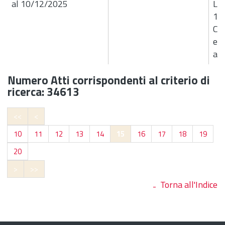
al 10/12/2025
Liq
10
Com
eff
al 
Numero Atti corrispondenti al criterio di
ricerca: 34613
<<
<
10
11
12
13
14
15
16
17
18
19
20
>
>>
Torna all'Indice