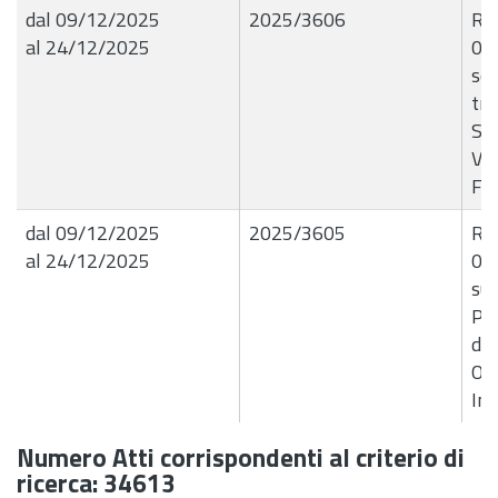
dal 09/12/2025
2025/3606
R.G
al 24/12/2025
08
so
tra
Sci
Ver
F6
dal 09/12/2025
2025/3605
R.G
al 24/12/2025
08/
sup
Pol
del
Ope
Im
Numero Atti corrispondenti al criterio di
ricerca: 34613