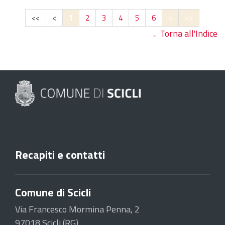
<<
<
1
2
3
4
5
6
>
>>
Torna all'Indice
Recapiti e contatti
Comune di Scicli
Via Francesco Mormina Penna, 2
97018 Scicli (RG)