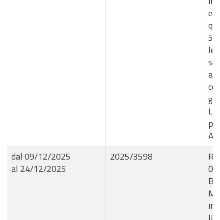
inc
ex 
qui
5, 
leg
sen
apr
con
giu
Liq
pe
Ag
dal 09/12/2025
2025/3598
R.G
al 24/12/2025
09
BL
Mat
inf
liq