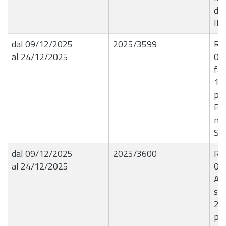
de
IN
dal 09/12/2025
2025/3599
R.G
al 24/12/2025
09
fa
15
per
Pag
me
SE
dal 09/12/2025
2025/3600
R.G
al 24/12/2025
09
Ass
sen
26.
pre