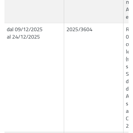
mes
Ag
e 
dal 09/12/2025
2025/3604
R.G
al 24/12/2025
09/
cui
let
(se
sic
Sa
del
di 
Ac
spe
agg
Com
20