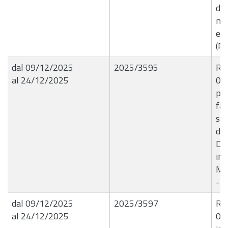
di 
mat
ef
(Pe
dal 09/12/2025
2025/3595
R.G
al 24/12/2025
09/
pro
far
sen
del
Det
imp
Mas
- 
dal 09/12/2025
2025/3597
R.G
al 24/12/2025
09