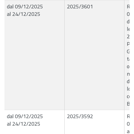
dal 09/12/2025
2025/3601
R.G
al 24/12/2025
09
dir
let
202
Pre
Gio
tar
occ
ma
den
lo 
con
B9
dal 09/12/2025
2025/3592
R.G
al 24/12/2025
09
a r