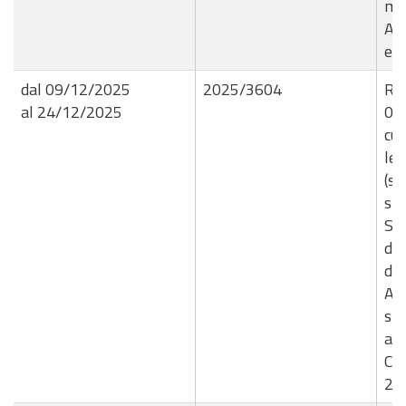
mes
Ag
e 
dal 09/12/2025
2025/3604
R.G
al 24/12/2025
09/
cui
let
(se
sic
Sa
del
di 
Ac
spe
agg
Com
20