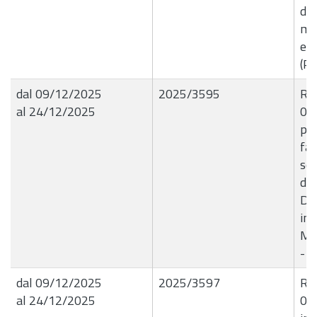
di 
mat
ef
(Pe
dal 09/12/2025
2025/3595
R.G
al 24/12/2025
09/
pro
far
sen
del
Det
imp
Mas
- 
dal 09/12/2025
2025/3597
R.G
al 24/12/2025
09