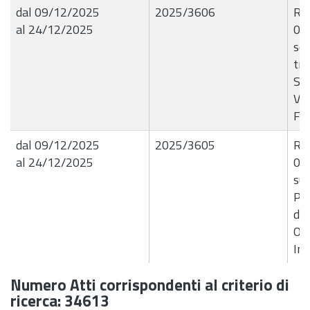
dal 09/12/2025
2025/3606
R.G
al 24/12/2025
08
so
tra
Sci
Ver
F6
dal 09/12/2025
2025/3605
R.G
al 24/12/2025
08/
sup
Pol
del
Ope
Im
Numero Atti corrispondenti al criterio di
ricerca: 34613