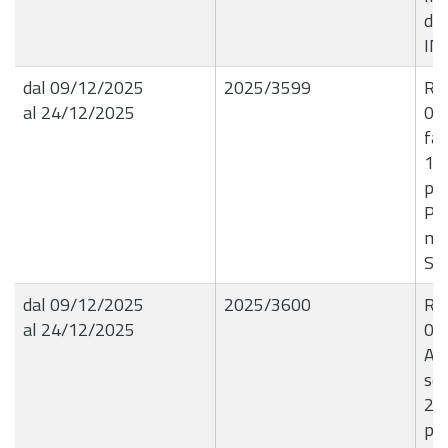
de
IN
dal 09/12/2025
2025/3599
R.G
al 24/12/2025
09
fa
15
per
Pag
me
SE
dal 09/12/2025
2025/3600
R.G
al 24/12/2025
09
Ass
sen
26.
pre