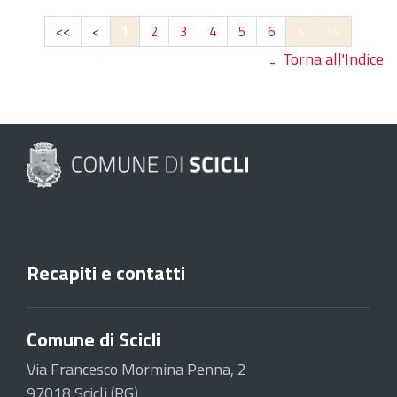
<<
<
1
2
3
4
5
6
>
>>
Torna all'Indice
Recapiti e contatti
Comune di Scicli
Via Francesco Mormina Penna, 2
97018 Scicli (RG)