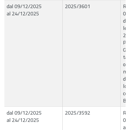
dal 09/12/2025
2025/3601
R.G
al 24/12/2025
09
dir
let
202
Pre
Gio
tar
occ
ma
den
lo 
con
B9
dal 09/12/2025
2025/3592
R.G
al 24/12/2025
09
a r