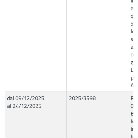
inc
ex 
qui
5, 
leg
sen
apr
con
giu
Liq
pe
Ag
dal 09/12/2025
2025/3598
R.G
al 24/12/2025
09
BL
Mat
inf
liq