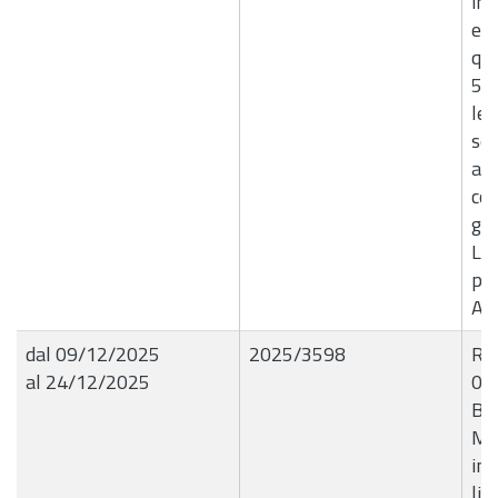
inc
ex 
qui
5, 
leg
sen
apr
con
giu
Liq
pe
Ag
dal 09/12/2025
2025/3598
R.G
al 24/12/2025
09
BL
Mat
inf
liq