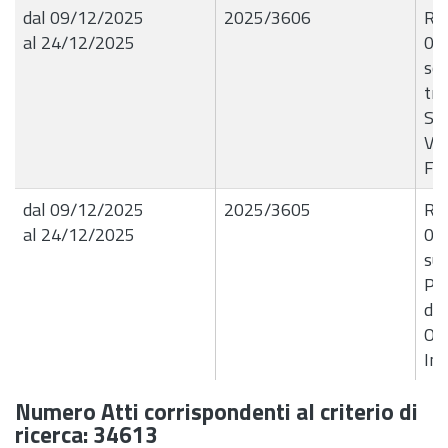
dal 09/12/2025
2025/3606
R.G
al 24/12/2025
08
so
tra
Sci
Ver
F6
dal 09/12/2025
2025/3605
R.G
al 24/12/2025
08/
sup
Pol
del
Ope
Im
Numero Atti corrispondenti al criterio di
ricerca: 34613