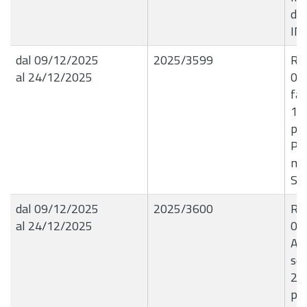
de
IN
dal 09/12/2025
2025/3599
R.G
al 24/12/2025
09
fa
15
per
Pag
me
SE
dal 09/12/2025
2025/3600
R.G
al 24/12/2025
09
Ass
sen
26.
pre