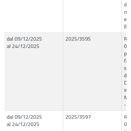
di 
mat
ef
(Pe
dal 09/12/2025
2025/3595
R.G
al 24/12/2025
09/
pro
far
sen
del
Det
imp
Mas
- 
dal 09/12/2025
2025/3597
R.G
al 24/12/2025
09