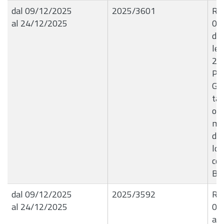
dal 09/12/2025
2025/3601
R.G
al 24/12/2025
09
dir
let
202
Pre
Gio
tar
occ
ma
den
lo 
con
B9
dal 09/12/2025
2025/3592
R.G
al 24/12/2025
09
a r