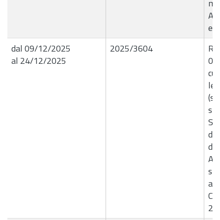
mes
Ag
e 
dal 09/12/2025
2025/3604
R.G
al 24/12/2025
09/
cui
let
(se
sic
Sa
del
di 
Ac
spe
agg
Com
20