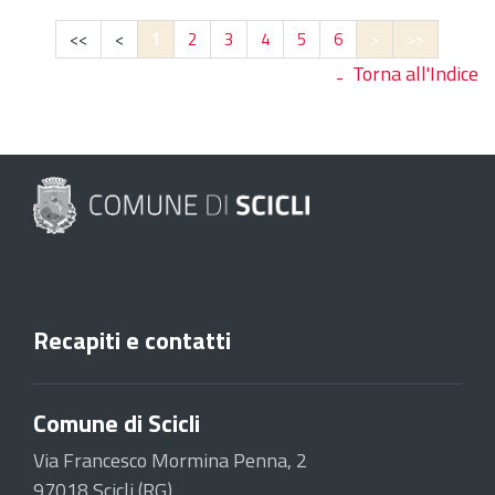
<<
<
1
2
3
4
5
6
>
>>
Torna all'Indice
Recapiti e contatti
Comune di Scicli
Via Francesco Mormina Penna, 2
97018 Scicli (RG)