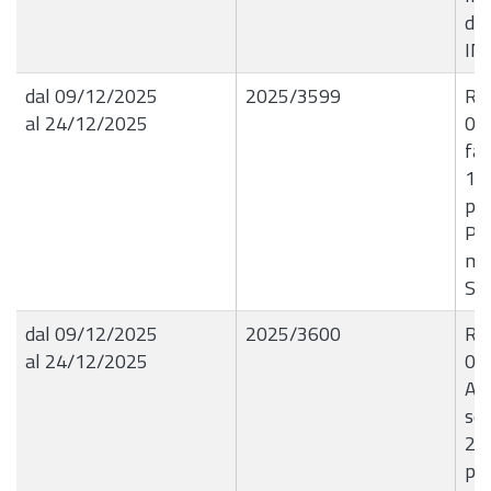
de
IN
dal 09/12/2025
2025/3599
R.G
al 24/12/2025
09
fa
15
per
Pag
me
SE
dal 09/12/2025
2025/3600
R.G
al 24/12/2025
09
Ass
sen
26.
pre