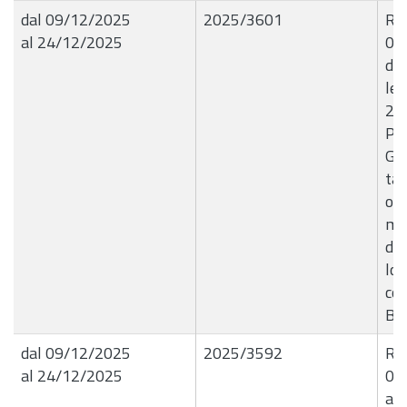
dal 09/12/2025
2025/3601
R.G
al 24/12/2025
09
dir
let
202
Pre
Gio
tar
occ
ma
den
lo 
con
B9
dal 09/12/2025
2025/3592
R.G
al 24/12/2025
09
a r