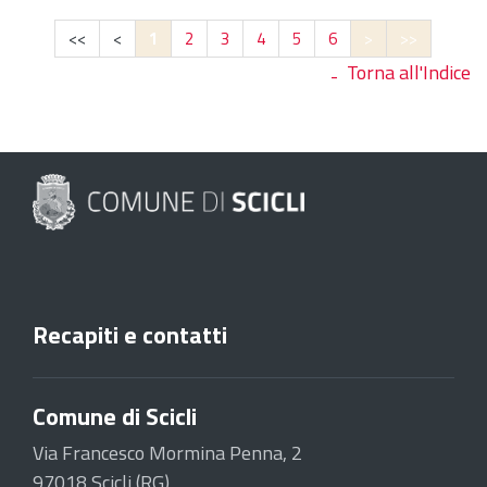
<<
<
1
2
3
4
5
6
>
>>
Torna all'Indice
Recapiti e contatti
Comune di Scicli
Via Francesco Mormina Penna, 2
97018 Scicli (RG)