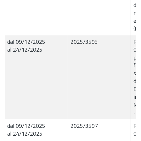
di 
mat
ef
(Pe
dal 09/12/2025
2025/3595
R.G
al 24/12/2025
09/
pro
far
sen
del
Det
imp
Mas
- 
dal 09/12/2025
2025/3597
R.G
al 24/12/2025
09