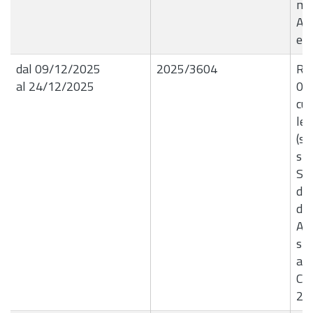
mes
Ag
e 
dal 09/12/2025
2025/3604
R.G
al 24/12/2025
09/
cui
let
(se
sic
Sa
del
di 
Ac
spe
agg
Com
20