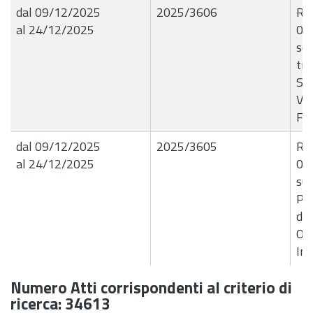
dal 09/12/2025
2025/3606
R.G
al 24/12/2025
08
so
tra
Sci
Ver
F6
dal 09/12/2025
2025/3605
R.G
al 24/12/2025
08/
sup
Pol
del
Ope
Im
Numero Atti corrispondenti al criterio di
ricerca: 34613