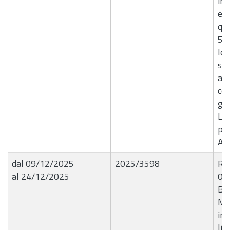
inc
ex 
qui
5, 
leg
sen
apr
con
giu
Liq
pe
Ag
dal 09/12/2025
2025/3598
R.G
al 24/12/2025
09
BL
Mat
inf
liq